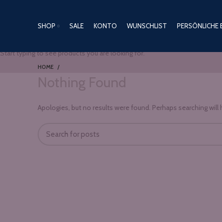
SHOP
SALE
KONTO
WUNSCHLIST
PERSÖNLICHE 
Start typing to see products you are looking for.
HOME
Nothing Found
Apologies, but no results were found. Perhaps searching will h