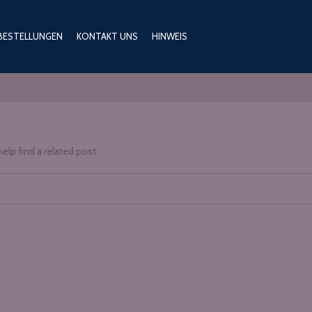
BESTELLUNGEN
KONTAKT UNS
HINWEIS
elp find a related post.